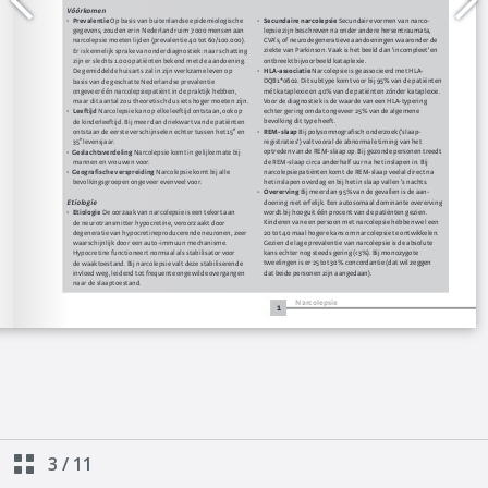
3
/
11