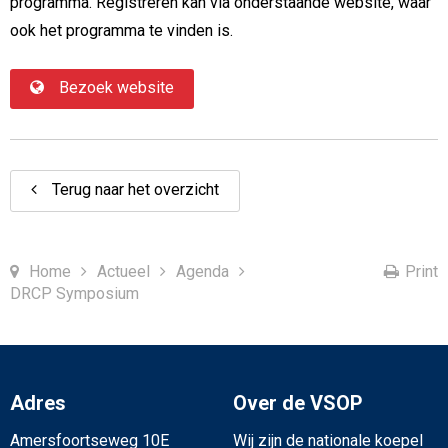
programma. Registreren kan via onderstaande website, waar
ook het programma te vinden is.
Bezoek website
Terug naar het overzicht
Home
Actueel
Agenda
Print
DRCP Symposium
Adres
Over de VSOP
Amersfoortseweg 10E
Wij zijn de nationale koepel