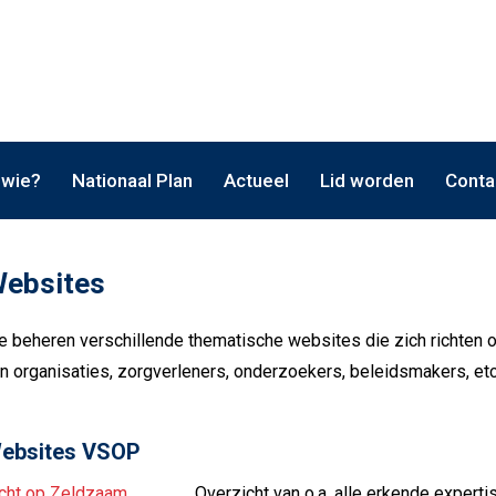
 wie?
Nationaal Plan
Actueel
Lid worden
Conta
ebsites
 beheren verschillende thematische websites die zich richten 
n organisaties, zorgverleners, onderzoekers, beleidsmakers, etc
ebsites VSOP
cht op Zeldzaam
Overzicht van o.a. alle erkende expert