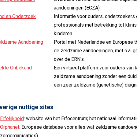
aandoeningen (ECZA).
nd en Onderzoek
Informatie voor ouders, onderzoekers
professionals met betrekking tot klinisc
kinderen.
eldzame Aandoening
Portal met Nederlandse en Europese th
de zeldzame aandoeningen, met o.a. ge
over de ERN's.
ekte Onbekend
Een virtueel platform voor ouders van 
zeldzame aandoening zonder een duide
een zeer zeldzame (genetische) diagn
verige nuttige sites
Erfelijkheid
: website van het Erfocentrum; het nationaal informati
Orphanet
: Europese database voor alles wat zeldzame aandoenge
zorgorganisaties).