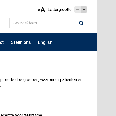
A
Lettergrootte
A
ct
Steun ons
English
op brede doelgroepen, waaronder patiënten en
.:
isecentra voor zeldzame