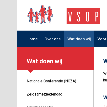
Home
Over ons
Wat doen wij
Voor
Wat doen wij
W
We
hu
Nationale Conferentie (NCZA)
Zeldzameziektendag
W
Zi