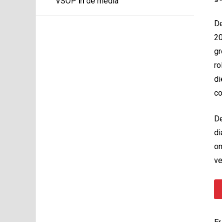
VSOP in de media
De
20
gr
ro
di
co
De
di
on
ve