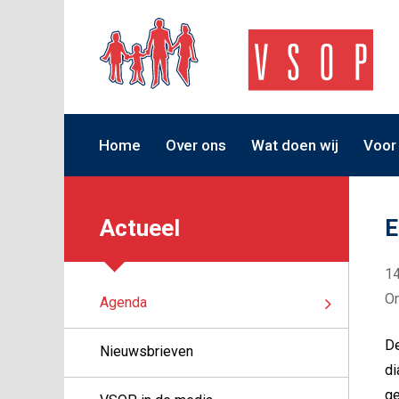
Home
Over ons
Wat doen wij
Voor
Actueel
E
1
On
Agenda
De
Nieuwsbrieven
di
ge