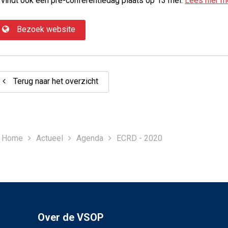
 vindt ook een pre-conferentiedag plaats op 13 mei.
Lees hier m
Bezoek website
Terug naar het overzicht
Home
Actueel
Agenda
ECRD - 2020
Over de VSOP