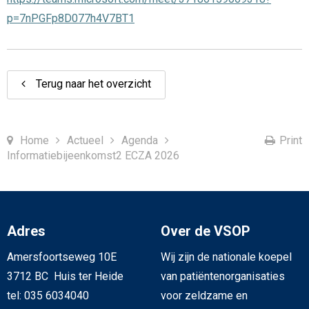
p=7nPGFp8D077h4V7BT1
Terug naar het overzicht
Home
Actueel
Agenda
Print
Informatiebijeenkomst2 ECZA 2026
Adres
Over de VSOP
Amersfoortseweg 10E
Wij zijn de nationale koepel
3712 BC Huis ter Heide
van patiëntenorganisaties
tel: 035 6034040
voor zeldzame en