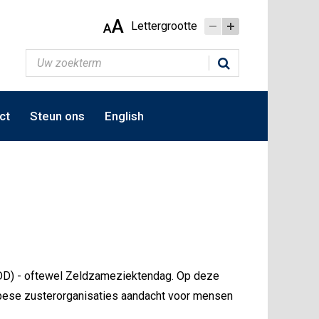
A
Lettergrootte
A
ct
Steun ons
English
(RDD) - oftewel Zeldzameziektendag. Op deze
pese zusterorganisaties aandacht voor mensen