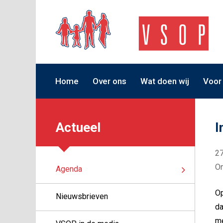
Home
Over ons
Wat doen wij
Voor
Actueel
I
2
On
Agenda
Op
Nieuwsbrieven
da
m