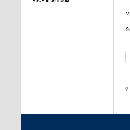
VSOP in de media
Me
So