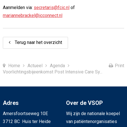
Aanmelden via:
secretaris@fcic.nl
of
mariannebrackel@icconnect.nl
Terug naar het overzicht
Home
Actueel
Agenda
Print
Voorlichtingsbijeenkomst Post Intensive Care Sy...
Adres
Over de VSOP
Amersfoortseweg 10E
Wij zijn de nationale koepel
3712 BC Huis ter Heide
van patiëntenorganisaties