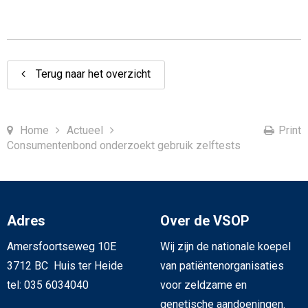
Terug naar het overzicht
Home
Actueel
Print
Consumentenbond onderzoekt gebruik zelftests
Adres
Over de VSOP
Amersfoortseweg 10E
Wij zijn de nationale koepel
3712 BC Huis ter Heide
van patiëntenorganisaties
tel: 035 6034040
voor zeldzame en
genetische aandoeningen.