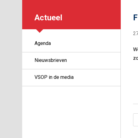
Actueel
F
2
Agenda
We
z
Nieuwsbrieven
VSOP in de media