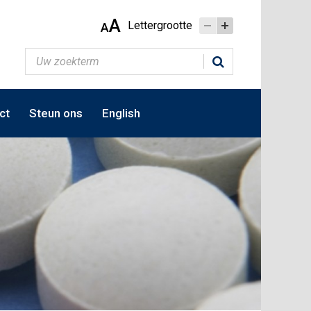
A
Lettergrootte
A
ct
Steun ons
English