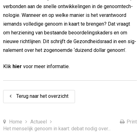
ver­bon­den aan de snelle ont­wik­ke­lin­gen in de ge­noom­tech­
no­lo­gie. Wanneer en op welke manier is het ver­ant­woord
iemands vol­le­di­ge genoom in kaart te brengen? Dat vraagt
om her­zie­ning van be­staan­de be­oor­de­lings­ka­ders en om
nieuwe richt­lij­nen. Dit schrijft de Ge­zond­heids­raad in een sig­
na­le­ment over het zo­ge­noem­de ‘duizend dollar genoom’.
Klik
hier
voor meer informatie.
Terug naar het overzicht
Home
Actueel
Print
Het menselijk genoom in kaart: debat nodig over...