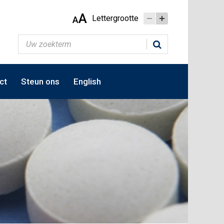
A
Lettergrootte
A
ct
Steun ons
English