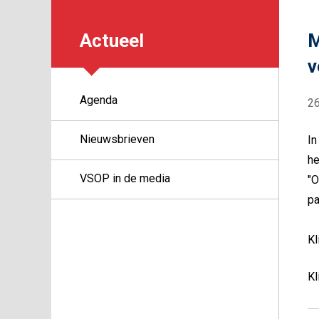
Actueel
M
v
Agenda
2
Nieuwsbrieven
In
he
VSOP in de media
"O
pa
Kl
Kl