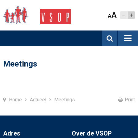
A
A
Meetings
Home
Actueel
Meetings
Print
Adres
Over de VSOP