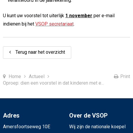
verantwoord in de jaarrekening.
U kunt uw voorstel tot uiterlijk
1 november
per e-mail
indienen bij het
VSOP secretariaat
.
Terug naar het overzicht
Home
Actueel
Print
Oproep: dien een voorstel in dat kinderen met e...
Adres
Over de VSOP
Amersfoortseweg 10E
Wij zijn de nationale koepel