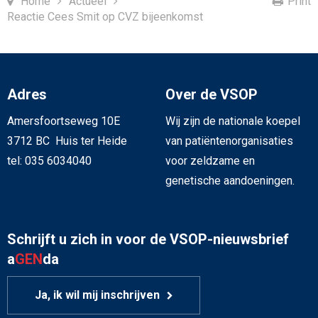
Home
Actueel
Print
Reactie Cees Smit op CVZ bijeenkomst
Adres
Over de VSOP
Amersfoortseweg 10E
Wij zijn de nationale koepel
3712 BC Huis ter Heide
van patiëntenorganisaties
tel: 035 6034040
voor zeldzame en
genetische aandoeningen.
Schrijft u zich in voor de VSOP-nieuwsbrief
a
GEN
da
Ja, ik wil mij inschrijven