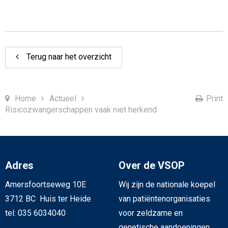
Terug naar het overzicht
Home
Actueel
Print
Risicozwangerschappen vaak niet herkend
Adres
Over de VSOP
Amersfoortseweg 10E
Wij zijn de nationale koepel
3712 BC Huis ter Heide
van patiëntenorganisaties
tel: 035 6034040
voor zeldzame en
genetische aandoeningen.