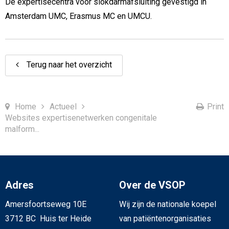
De expertisecentra voor slokdarmafsluiting gevestigd in
Amsterdam UMC, Erasmus MC en UMCU.
Terug naar het overzicht
Home
Actueel
Print
Websites expertisenetwerken congenitale
malform...
Adres
Over de VSOP
Amersfoortseweg 10E
Wij zijn de nationale koepel
3712 BC Huis ter Heide
van patiëntenorganisaties