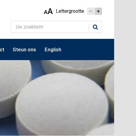
A
Lettergrootte
A
ct
Steun ons
English