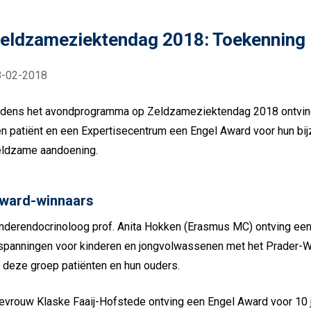
eldzameziektendag 2018: Toekenning
8-02-2018
jdens het avondprogramma op Zeldzameziektendag 2018 ontving
n patiënt en een Expertisecentrum een Engel Award voor hun b
ldzame aandoening.
ward-winnaars
nderendocrinoloog prof. Anita Hokken (Erasmus MC) ontving een 
spanningen voor kinderen en jongvolwassenen met het Prader-Wil
j deze groep patiënten en hun ouders.
vrouw Klaske Faaij-Hofstede ontving een Engel Award voor 10 jaar