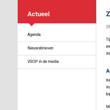
Actueel
Z
2
Agenda
Ti
ee
Nieuwsbrieven
ze
VSOP in de media
A
Ki
in
bi
Me