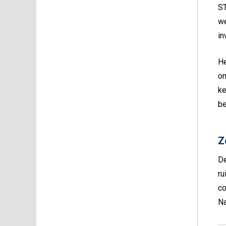
ST
we
in
He
om
ke
be
Z
De
ru
co
Na