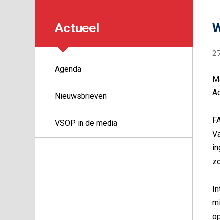
Actueel
W
2
Agenda
Ma
Ad
Nieuwsbrieven
FA
VSOP in de media
Va
in
zo
In
mi
op