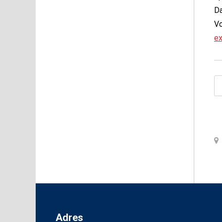
D
Vo
ex
Adres