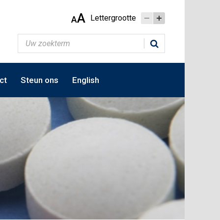
A
Lettergrootte
A
ct
Steun ons
English