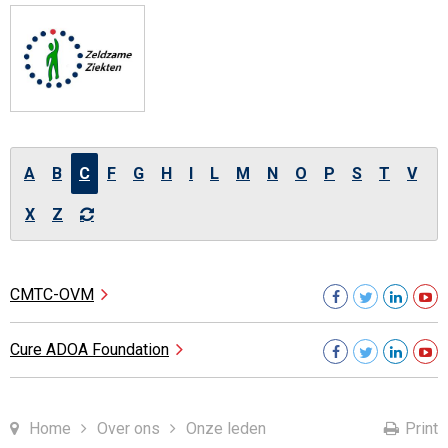
A
B
C
F
G
H
I
L
M
N
O
P
S
T
V
X
Z
CMTC-OVM
Cure ADOA
Foundation
Home
Over ons
Onze leden
Print