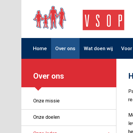
Home
Over ons
Wat doen wij
Voor
Over ons
H
Pa
re
Onze missie
Me
Onze doelen
le
he