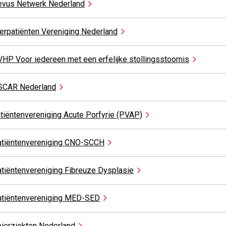
evus Netwerk
Nederland
erpatiënten Vereniging
Nederland
HP Voor iedereen met een erfelijke
stollingsstoornis
SCAR
Nederland
tiëntenvereniging Acute Porfyrie
(PVAP)
tiëntenvereniging
CNO-SCCH
tiëntenvereniging Fibreuze
Dysplasie
tiëntenvereniging
MED-SED
ierziekten
Nederland