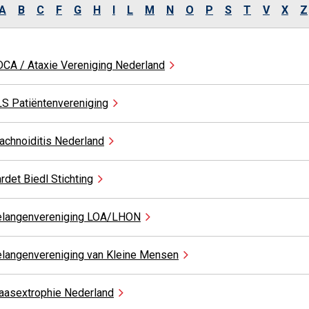
A
B
C
F
G
H
I
L
M
N
O
P
S
T
V
X
Z
CA / Ataxie Vereniging
Nederland
LS
Patiëntenvereniging
achnoiditis
Nederland
rdet Biedl
Stichting
langenvereniging
LOA/LHON
langenvereniging van Kleine
Mensen
aasextrophie
Nederland