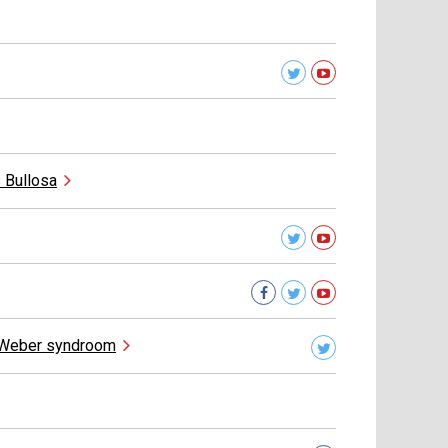
s
Bullosa
e-Weber
syndroom