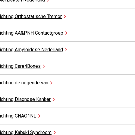
ichting Orthostatische
Tremor
tichting AA&PNH
Contactgroep
ichting Amyloidose
Nederland
ichting
Care4Bones
ichting de negende
van
ichting Diagnose
Kanker
ichting
GNAO1NL
ichting Kabuki
Syndroom