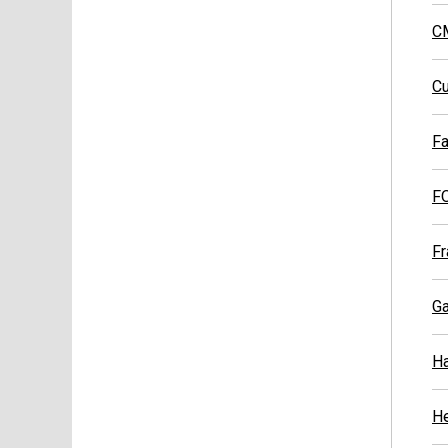
C
C
Fa
FO
Fr
Ga
H
He