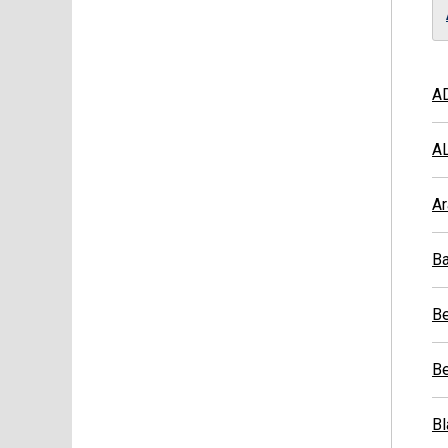
AD
A
Ar
Ba
Be
Be
Bl