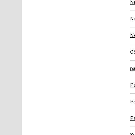
N
Ni
NV
O
pa
Pa
Pa
Pa
Sp