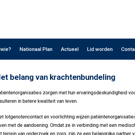
 wie?
Nationaal Plan
Actueel
Lid worden
Conta
et belang van krachtenbundeling
tiëntenorganisaties zorgen met hun ervaringsdeskundigheid voo
sulteren in betere kwaliteit van leven.
t lotgenotencontact en voorlichting wijzen patiëntenorganisati
ven met de aandoening. Omdat ze in verbinding met een medisch
t terrein van onderzoek en zorg, zijn ze een belangrijke partner