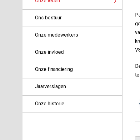
Onze leden
Pa
Ons bestuur
ge
va
Onze medewerkers
kr
V
Onze invloed
De
Onze financiering
te
Jaarverslagen
Onze historie