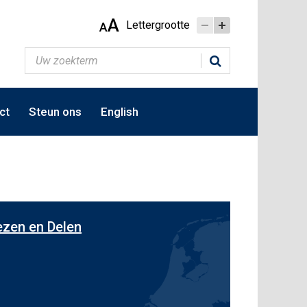
A
Lettergrootte
A
ct
Steun ons
English
ezen en Delen