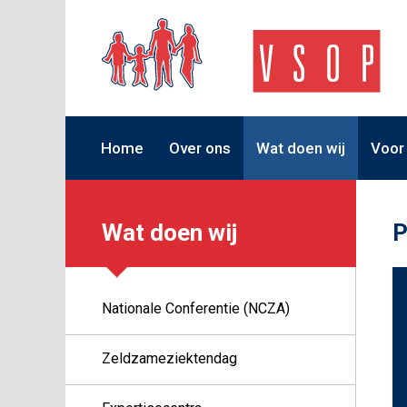
Home
Over ons
Wat doen wij
Voor
Wat doen wij
P
Nationale Conferentie (NCZA)
Zeldzameziektendag