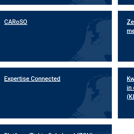
CARoSO
Ze
me
Expertise Connected
Kw
in
(K