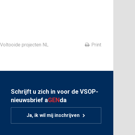
Voltooide projecten NL
Print
Schrijft u zich in voor de VSOP-
nieuwsbrief a
GEN
da
Ja, ik wil mij inschrijven