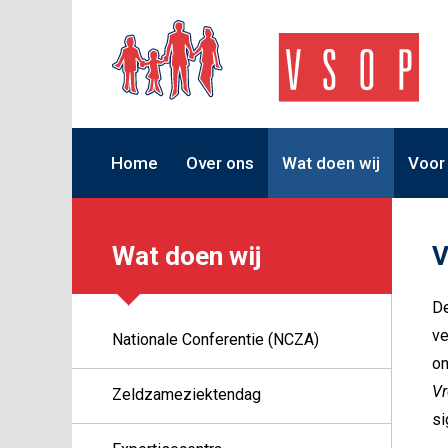
Home
Over ons
Wat doen wij
Voor
Wat doen wij
V
De
ve
Nationale Conferentie (NCZA)
on
Vr
Zeldzameziektendag
si