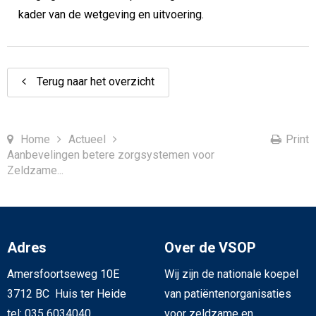
kader van de wetgeving en uitvoering.
Terug naar het overzicht
Home
Actueel
Print
Aanbevelingen betere zorgsystemen voor
Zeldzame...
Adres
Over de VSOP
Amersfoortseweg 10E
Wij zijn de nationale koepel
3712 BC Huis ter Heide
van patiëntenorganisaties
tel: 035 6034040
voor zeldzame en