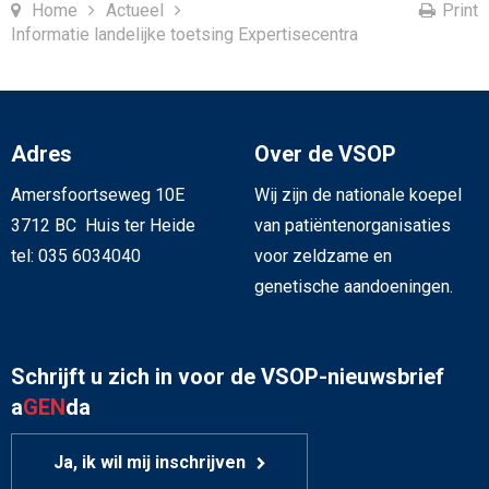
Home
Actueel
Print
Informatie landelijke toetsing Expertisecentra
Adres
Over de VSOP
Amersfoortseweg 10E
Wij zijn de nationale koepel
3712 BC Huis ter Heide
van patiëntenorganisaties
tel: 035 6034040
voor zeldzame en
genetische aandoeningen.
Schrijft u zich in voor de VSOP-nieuwsbrief
a
GEN
da
Ja, ik wil mij inschrijven