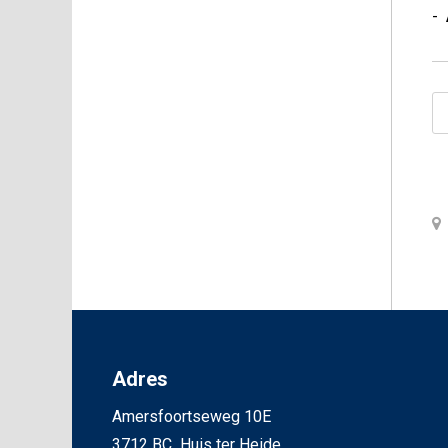
-
Adres
Amersfoortseweg 10E
3712 BC Huis ter Heide