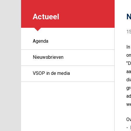
Actueel
N
1
Agenda
In
on
Nieuwsbrieven
"D
aa
VSOP in de media
di
gr
ad
we
Ov
-