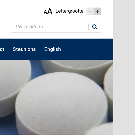
A
Lettergrootte
A
ct
Steun ons
English