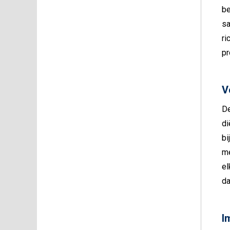
be
sa
ri
pr
V
De
di
bi
me
el
da
I