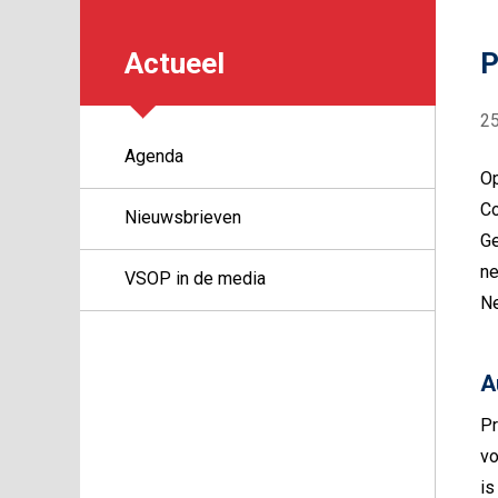
Actueel
P
2
Agenda
Op
Co
Nieuwsbrieven
Ge
ne
VSOP in de media
Ne
A
Pr
vo
is