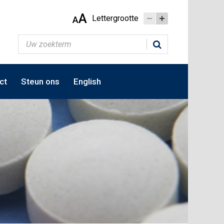
A
Lettergrootte
A
ct
Steun ons
English