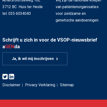
Amersfoortseweg 10E
Wij zijn de nationale koepel
3712 BC Huis ter Heide
van patiëntenorganisaties
tel: 035 6034040
voor zeldzame en
genetische aandoeningen.
Schrijft u zich in voor de VSOP-nieuwsbrief
a
GEN
da
Ja, ik wil mij inschrijven
Disclaimer
Privacy Verklaring
Sitemap