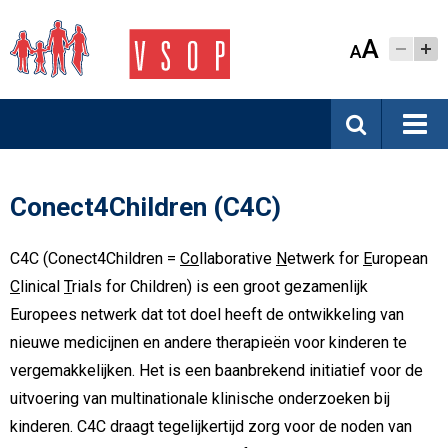
A
A
Conect4Children (C4C)
C4C (Conect4Children =
Co
llaborative
N
etwerk for
E
uropean
C
linical
T
rials for Children) is een groot gezamenlijk
Europees netwerk dat tot doel heeft de ontwikkeling van
nieuwe medicijnen en andere therapieën voor kinderen te
vergemakkelijken. Het is een baanbrekend initiatief voor de
uitvoering van multinationale klinische onderzoeken bij
kinderen. C4C draagt tegelijkertijd zorg voor de noden van