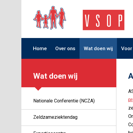
Home
Over ons
Wat doen wij
Voor
Wat doen wij
A
AS
pr
Nationale Conferentie (NCZA)
ze
On
Zeldzameziektendag
Co
be