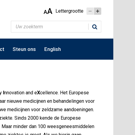
A
Lettergrootte
A
ct
Steun ons
English
ry
I
nnovation and e
X
cellence. Het Europese
 naar nieuwe medicijnen en behandelingen voor
euwe medicijnen voor zeldzame aandoeningen.
 ziekte. Sinds 2000 kende de Europese
. Maar minder dan 100 weesgeneesmiddelen
e ziektes is groot. Als we hierin gaan