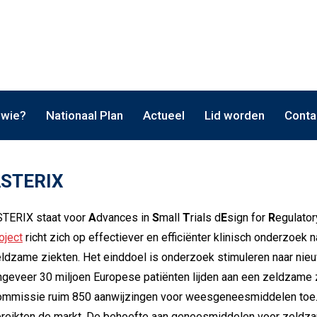
 wie?
Nationaal Plan
Actueel
Lid worden
Conta
STERIX
TERIX staat voor
A
dvances in
S
mall
T
rials d
E
sign for
R
egulato
oject
richt zich op effectiever en efficiënter klinisch onderzoek
ldzame ziekten. Het einddoel is onderzoek stimuleren naar ni
geveer 30 miljoen Europese patiënten lijden aan een zeldzame
mmissie ruim 850 aanwijzingen voor weesgeneesmiddelen toe
reikten de markt. De behoefte aan geneesmiddelen voor zeldzam