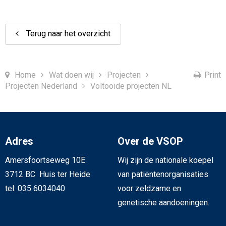
Terug naar het overzicht
Home
Wat doen wij
Projecten
Print
Projecten Nederland
Voltooide projecten NL
Adres
Over de VSOP
Amersfoortseweg 10E
Wij zijn de nationale koepel
3712 BC Huis ter Heide
van patiëntenorganisaties
tel: 035 6034040
voor zeldzame en
genetische aandoeningen.