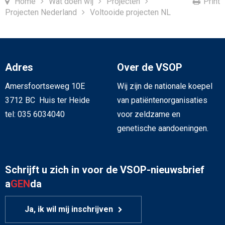
Home
Wat doen wij
Projecten
Print
Projecten Nederland
Voltooide projecten NL
Adres
Over de VSOP
Amersfoortseweg 10E
Wij zijn de nationale koepel
3712 BC Huis ter Heide
van patiëntenorganisaties
tel: 035 6034040
voor zeldzame en
genetische aandoeningen.
Schrijft u zich in voor de VSOP-nieuwsbrief
a
GEN
da
Ja, ik wil mij inschrijven