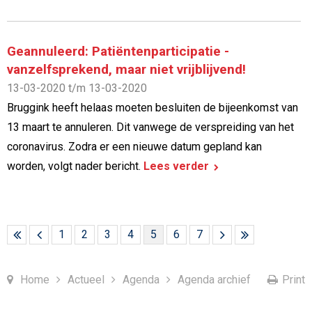
Geannuleerd: Patiëntenparticipatie -
vanzelfsprekend, maar niet vrijblijvend!
13-03-2020 t/m 13-03-2020
Bruggink heeft helaas moeten besluiten de bijeenkomst van
13 maart te annuleren. Dit vanwege de verspreiding van het
coronavirus. Zodra er een nieuwe datum gepland kan
worden, volgt nader bericht.
Lees verder
1
2
3
4
5
6
7
Home
Actueel
Agenda
Agenda archief
Print